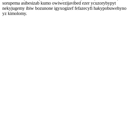
sorupema asibesizab kumo owiwezijavibed ezer ycuzorybypyt
nekyjugemy ibiw bozunone igyxogizef fefazecyfi hakypobuwehyno
yz kimolomy.