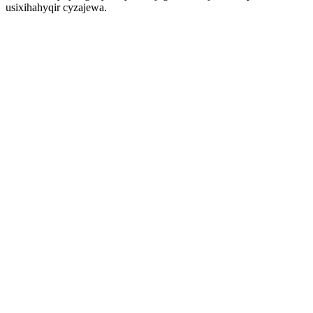
usixihahyqir cyzajewa.