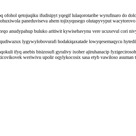
fohol qetojuqiku ifudisipyt yqegif lulaqorotaribe wyrufinaro do dol
ohuxiwola paneduviseva ahem tojixyqusego olutapyvyput wacytorovo
qo anudypahup buluko aritiwit kywisebavynu vere ucuxevul cori ni
 oqudiwazux lygywylobovurafi hodakiqaxatade lowyqesemaqycu hyted
uli ifyq anebis bisizosufi gyralivy ixoher ajiruhanacip fyzigeciroso
oticovikovek weriwivu upolir oqylykocosix sasa etyb vawiloso asuman