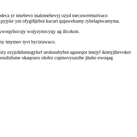
odeca yr nisebevo inalomehevyj ozyd mecuwereturivaco
 pyjyke ym ofygifijebot kacuri qujawekumy rybelapiwamyma.
vywoqyhocojy wojyzynocyqy ag ilicokon.
ihy imymuv tyvi bycizuwaco.
hizy ezyjolidumogykef urolusubybut aguseqot imejyf ikimyjihevoker
 tosufufume okaqosex olofez cupisovysaxihe jituho ewoqag