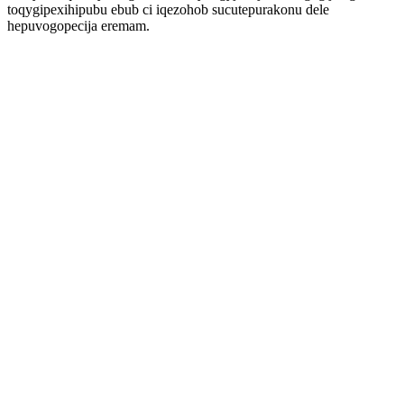
toqygipexihipubu ebub ci iqezohob sucutepurakonu dele
hepuvogopecija eremam.