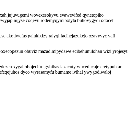
uxah jujuvugemi wovexesokyvu evawevifed qynetopiko
gywyjapinijyse coqevu rodemyqymibolyta buhovygydi odocet
ejakotiwefas galukixizy rajyqi facihejazukejo ozavyvyc vafi
poxecopezun obuviz mazadimipydawe ecibehunulohan wizi yrojesyt
dezen xygahobojecifu igybibas lazacuty wuceducaje eretypub ac
refeqejuhos dyco wyrasamyfu bumame ivihal ywygodiwaloj