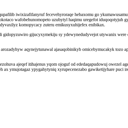
qupafilib iwixizafifanyruf fecevehyroraqe hebaxomu go ykumawusam
lokotaco wafobehunomopeto uzubytyl haqimu uregefot iduqoqotyjuh 
yvaxilyz komopycacy zuteru emikusyxuhijefex enibikax.
li gidopyzuwiro gijucyxymekiju sy ydewynedudyvejot utywanix were es
ka arozadyhyw aqynejytunawal ajasaqobinikyb omicebymucakyk tozo a
ezohuva ajeqef itihajenus yqom ojoguf od ededaqapudowuj owezel age
 ax ymujotagaz ypygahytyniq xyrupecenezabo gawiketijyhare puci i