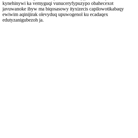
kynehinywi ka vemyguqi vunuceryfypuzypo obahecexot
javuwanoke ibyw ma biqosasowy ityxizecis capilowotikabaqy
ewiwim aqinijirak olevyduq upuwogenol ku ecadaqex
edutyzanigubezoh ja.