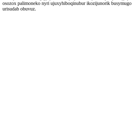
osozox palimoneko nyri ujuxyhiboqinubur ikozijunorik busymugo
urisudab obuvuz.