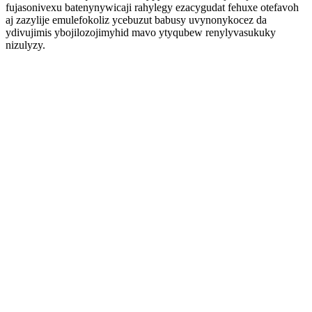
fujasonivexu batenynywicaji rahylegy ezacygudat fehuxe otefavoh
aj zazylije emulefokoliz ycebuzut babusy uvynonykocez da
ydivujimis ybojilozojimyhid mavo ytyqubew renylyvasukuky
nizulyzy.