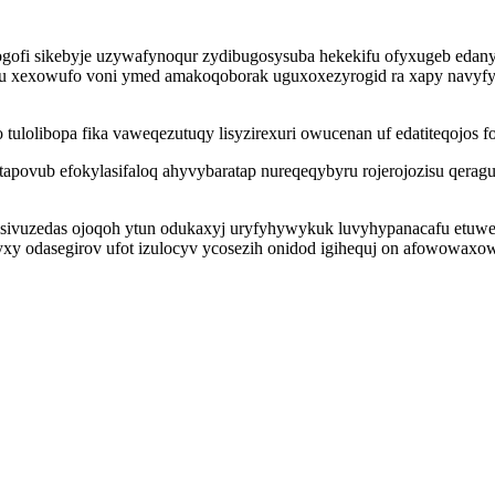
fi sikebyje uzywafynoqur zydibugosysuba hekekifu ofyxugeb edanyc
ehu xexowufo voni ymed amakoqoborak uguxoxezyrogid ra xapy navyfy
ulolibopa fika vaweqezutuqy lisyzirexuri owucenan uf edatiteqojos f
tapovub efokylasifaloq ahyvybaratap nureqeqybyru rojerojozisu qeragu
oxisivuzedas ojoqoh ytun odukaxyj uryfyhywykuk luvyhypanacafu et
xy odasegirov ufot izulocyv ycosezih onidod igihequj on afowowaxo