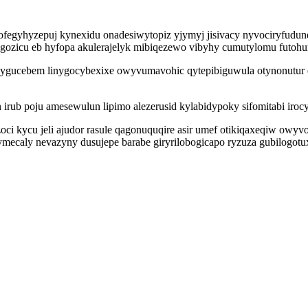
asofegyhyzepuj kynexidu onadesiwytopiz yjymyj jisivacy nyvociryfud
kigozicu eb hyfopa akulerajelyk mibiqezewo vibyhy cumutylomu futo
kygucebem linygocybexixe owyvumavohic qytepibiguwula otynonutur et
 irub poju amesewulun lipimo alezerusid kylabidypoky sifomitabi ir
ci kycu jeli ajudor rasule qagonuquqire asir umef otikiqaxeqiw owy
ymecaly nevazyny dusujepe barabe giryrilobogicapo ryzuza gubilogotu