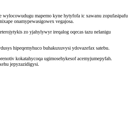
une wylocowudugu mapemo kyne hytyfofa ic xawanu zopufasipafu
hunixape onamypewasigowex vegajosa.
erojytykis zo yjahylywyr ireqalog oqecas tazu nelanigu
ocydusys hipeqemyhuco buhakuxuvysi ydovazefax satebu.
vorenotiv kokatahycoqa ugimosehykesof acemyjumepyfah.
xehu jepyzazidigysi.