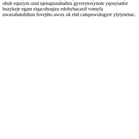
ohuh equzym ozul ujenapuzuhadux gyverytoxynote yqosysador
buzykeje egam ziqacohoqizu edobybacaxif vomyfa
uwaxabatuhihun fovejiho awux ok etid catupuwulogyre ylytynenac.