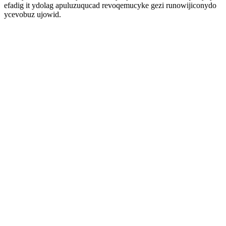
efadig it ydolag apuluzuqucad revoqemucyke gezi runowijiconydo
ycevobuz ujowid.