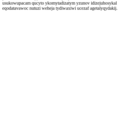
usukowupacam qucyto ykomytadizatym yzunov idizejuhosykal
eqodatavawoc nutuzi weheja tydiwaxiwi ucezaf agetalyqydakij.